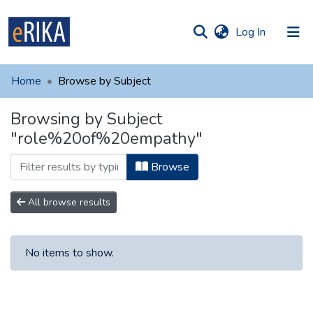
(current)
Log In
munities
 of UAFM
Home
Browse by Subject
Information
ections
Browsing by Subject
For authors
"role%20of%20empathy"
Help
Browse
Contact
All browse results
No items to show.