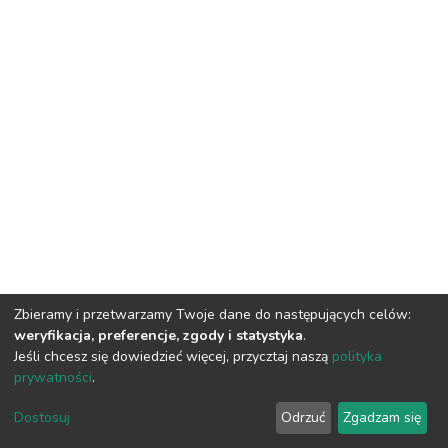
Zbieramy i przetwarzamy Twoje dane do następujących celów:
weryfikacja, preferencje, zgody i statystyka
.
Jeśli chcesz się dowiedzieć więcej, przycztaj naszą
polityka
prywatności
.
DSpace software
copyright © 2002-2026
LYRASIS
Dostosuj
Odrzuć
Zgadzam się
Cookie settings
Privacy policy
Regulations