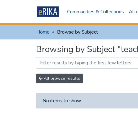
Communities & Collections
All
Home
Browse by Subject
Browsing by Subject "tea
All browse results
No items to show.