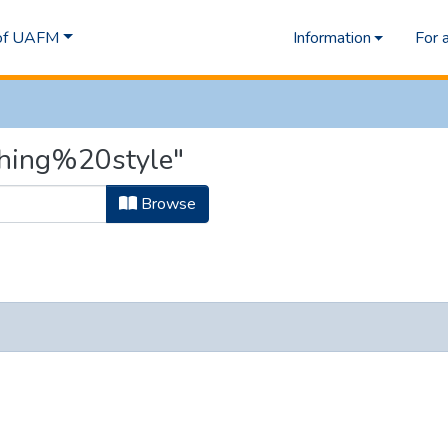
 of UAFM
Information
For 
ching%20style"
Browse