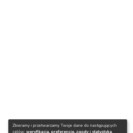
Zbieramy i przetwarzamy Twoje dane do następujących
celów:
weryfikacja, preferencje, zgody i statystyka
.