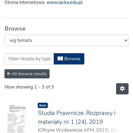
Strona internetowa:
www.sp.ka.edu.pl
Browse
Browsing 2.6 Studia Prawnicze. Rozprawy
Browse
All browse results
Now showing
1 - 3 of 3
Item
Studia Prawnicze. Rozprawy i
materiały nr 1 (24), 2019
(
Oficyna Wydawnicza AFM
,
2019
)
Zięba-