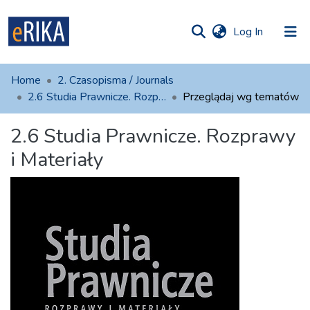
(current)
Log In
munities
 of UAFM
Home
2. Czasopisma / Journals
Information
ections
2.6 Studia Prawnicze. Rozprawy i Materiały
Przeglądaj wg tematów
For authors
2.6 Studia Prawnicze. Rozprawy
i Materiały
Help
Contact