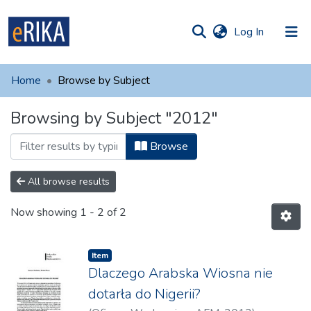
(current)
Log In
munities
 of UAFM
Home
Browse by Subject
Information
ections
Browsing by Subject "2012"
For authors
Browse
Help
Contact
All browse results
Now showing
1 - 2 of 2
Item
Dlaczego Arabska Wiosna nie
dotarła do Nigerii?