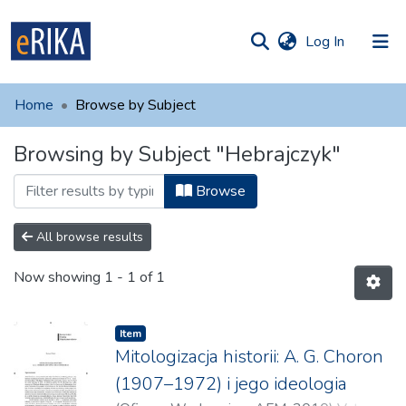
(current)
Log In
munities
 of UAFM
Home
Browse by Subject
Information
ections
Browsing by Subject "Hebrajczyk"
For authors
Browse
Help
Contact
All browse results
Now showing
1 - 1 of 1
Item
Mitologizacja historii: A. G. Choron
(1907–1972) i jego ideologia