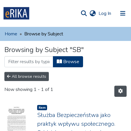
(current)
Log In
munities
 of UAFM
Home
Browse by Subject
Information
ections
Browsing by Subject "SB"
For authors
Browse
Help
Contact
All browse results
Now showing
1 - 1 of 1
Item
Służba Bezpieczeństwa jako
praktyk wpływu społecznego.