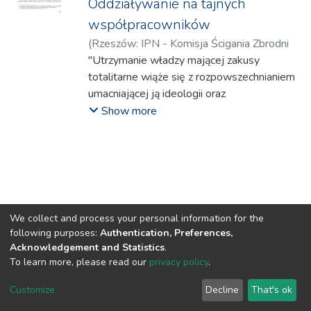
Oddziaływanie na tajnych
współpracowników
(
Rzeszów: IPN - Komisja Ścigania Zbrodni
przeciwko Narodowi Polskiemu
"Utrzymanie władzy mającej zakusy
,
2013
)
Gałkowska, Agnieszka
totalitarne wiąże się z rozpowszechnianiem
umacniającej ją ideologii oraz
kontrolowaniem niemal wszystkich sfer
Show more
życia obywateli.
Chociaż jej zdobycie i ugruntowywanie
wymaga siły i przymusu, często o
charakterze
terroru, to dalsze trwanie i względna
stabilność reżimu zależeć musi od działań
We collect and process your personal information for the
kształtujących społeczeństwo według
following purposes:
Authentication, Preferences,
potrzeb rządzących. Kluczowe staje się więc
Acknowledgement and Statistics
.
zagadnienie skutecznego wpływu
To learn more, please read our
privacy policy
.
społecznego."(...)
DSpace software
copyright © 2002-2026
LYRASIS
Customize
Decline
That's ok
Cookie settings
Privacy policy
Regulations