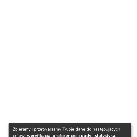
Zbieramy i przetwarzamy Twoje dane do następujących
celów:
weryfikacja, preferencje, zgody i statystyka
.