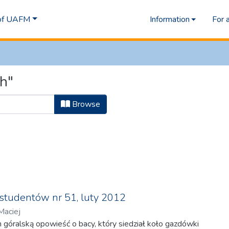
 of UAFM
Information
For 
h"
Browse
studentów nr 51, luty 2012
Maciej
 góralską opowieść o bacy, który siedział koło gazdówki