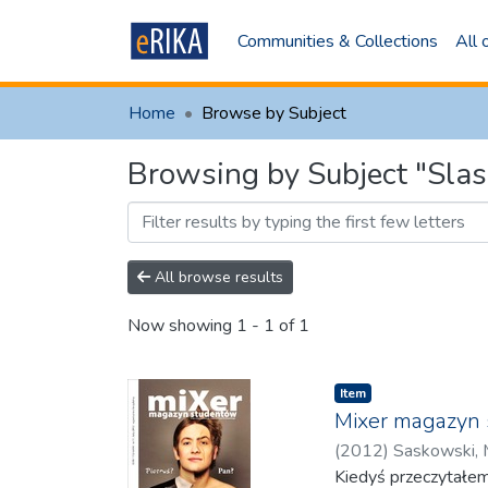
Communities & Collections
All
Home
Browse by Subject
Browsing by Subject "Slas
All browse results
Now showing
1 - 1 of 1
Item
Mixer magazyn 
(
2012
)
Saskowski, 
Kiedyś przeczytałem