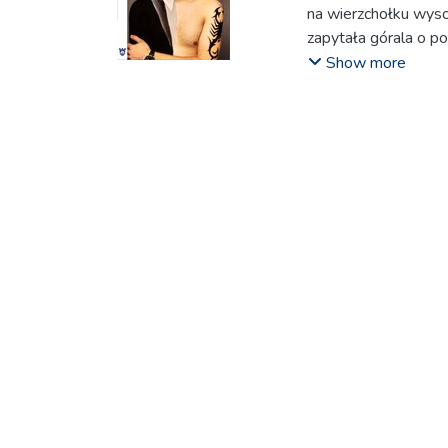
na wierzchołku wys
zapytała górala o 
odpowiedział; - Uwa
Show more
turyści ponowili pyt
ze uwazujem! - krzy
- dopytywali turyśc
stwierdził baca,
Jako początkujący dzi
bardzo ostrożnie po
Dość agresywnie, in
i mistrzów o rady 
zbywają, w każdym r
Nieśmieszny dowcip
na drzewie i udający
- Taaak! - głośno o
pierwszy i obaj spadl
Ile czasu musiało up
dziennikarska to go
to wolność. Nie mus