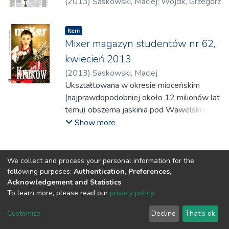
(
2013
)
Saskowski, Maciej
;
Wójcik, Grzegorz
Item
Mixer magazyn studentów nr 62,
kwiecień 2013
(
2013
)
Saskowski, Maciej
Ukształtowana w okresie mioceńskim
(najprawdopodobniej około 12 milionów lat
temu) obszerna jaskinia pod Wawelskim
Wzgórzem, jak chce
Show more
Legenda, była wczasach księcia Kraka
siedliskiem smoka. Po raz pierwszy
wzmianka
We collect and process your personal information for the
o wawelskim smoku pojawia się w Kronice
following purposes:
Authentication, Preferences,
Acknowledgement and Statistics
.
Polskiej krakowskiego biskupa Wincentego
To learn more, please read our
privacy policy
.
Kadłubka. Zwierzę to, nazywane przez
Mistrza Wincentego „całożercą“
DSpace software
copyright © 2002-2026
LYRASIS
Customize
Decline
That's ok
miało niepohamowany apetyt: „Żarłoczności
Cookie settings
Privacy policy
Regulations