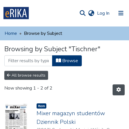
(current)
Log In
munities
 of UAFM
Home
Browse by Subject
Information
ections
Browsing by Subject "Tischner"
For authors
Browse
Help
Contact
All browse results
Now showing
1 - 2 of 2
Item
Mixer magazyn studentów
Dziennik Polski