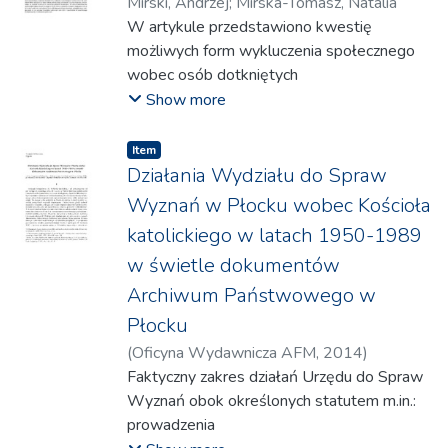
Mirski, Andrzej
;
Mirska-Tomasz, Natalia
W artykule przedstawiono kwestię
możliwych form wykluczenia społecznego
wobec osób dotkniętych
zespołem Aspergera i ADHD. Choroby te,
Show more
choć charakteryzują je znaczne różnice, są do
siebie
Item
podobne, ponieważ obie poważnie
Działania Wydziału do Spraw
utrudniają relacje międzyludzkie, mogące
Wyznań w Płocku wobec Kościoła
powodować bardzo
katolickiego w latach 1950-1989
negatywne reakcje ze strony środowiska,
w świetle dokumentów
przyjmując formę nawet wykluczenia
społecznego. Ich
Archiwum Państwowego w
wspólną cechą jest również fakt, że choroby
Płocku
te pojawiają się we wczesnym dzieciństwie,
(
Oficyna Wydawnicza AFM
,
2014
)
a zatem
Szymański, Andrzej
Faktyczny zakres działań Urzędu do Spraw
w szczególnie wrażliwym okresie życia, gdy
Wyznań obok określonych statutem m.in.:
kontakty ze środowiskiem społecznym są
prowadzenia
potrzebne do