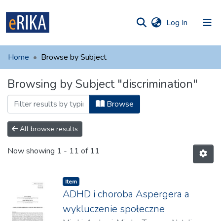
(current)
Log In
munities
 of UAFM
Home
Browse by Subject
Information
ections
Browsing by Subject "discrimination"
For authors
Browse
Help
Contact
All browse results
Now showing
1 - 11 of 11
Item
ADHD i choroba Aspergera a
wykluczenie społeczne