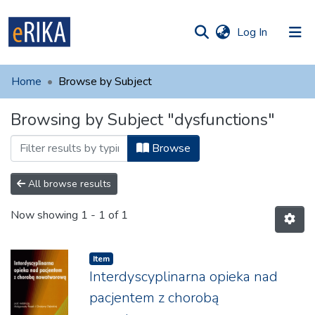
(current)
Log In
munities
 of UAFM
Home
Browse by Subject
Information
ections
Browsing by Subject "dysfunctions"
For authors
Browse
Help
Contact
All browse results
Now showing
1 - 1 of 1
Item
Interdyscyplinarna opieka nad
pacjentem z chorobą