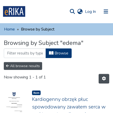
(current)
Log In
munities
 of UAFM
Home
Browse by Subject
Information
ections
Browsing by Subject "edema"
For authors
Browse
Help
Contact
All browse results
Now showing
1 - 1 of 1
Item
Kardiogenny obrzęk płuc
spowodowany zawałem serca w