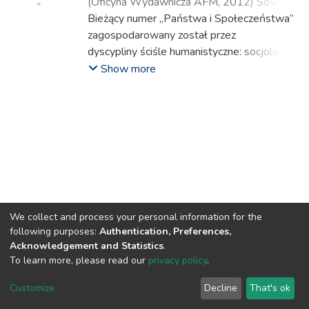
(
Oficyna Wydawnicza AFM
,
2012
)
Sowa,
Kazimierz
Bieżący numer „Państwa i Społeczeństwa”
;
Pekaniec, Anna
;
Gałkowski,
Stanisław
zagospodarowany został przez
;
Gałkowska, Agnieszka
;
Majorek,
Marta
dyscypliny ściśle humanistyczne: socjologię,
;
Wojniak, Justyna
;
Baran, Dariusz
;
du
Vall, Marta
fiozofię, pedagogikę, politologię
;
Walecka-Rynduch, Agnieszka
;
Show more
Konik, Marcin
i kulturoznawstwo, we wzajemnie
;
Gruca, Grzegorz
;
Mróz, Piotr
;
Szymańska, Beata
przenikających się myślowo tekstach,
;
Kuźma, Józef
;
Karpińska-
Ochałek, Małgorzata
reprezentujących
;
Pucek, Zbigniew
;
Majchrowski, Jacek
przy tym wielość tematyczną i
metodologiczną.
We collect and process your personal information for the
following purposes:
Authentication, Preferences,
Acknowledgement and Statistics
.
To learn more, please read our
privacy policy
.
DSpace software
copyright © 2002-2026
LYRASIS
Customize
Decline
That's ok
Cookie settings
Privacy policy
Regulations