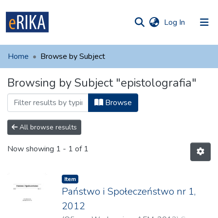
(current)
Log In
munities
 of UAFM
Home
Browse by Subject
Information
ections
Browsing by Subject "epistolografia"
For authors
Browse
Help
Contact
All browse results
Now showing
1 - 1 of 1
Item
Państwo i Społeczeństwo nr 1,
2012