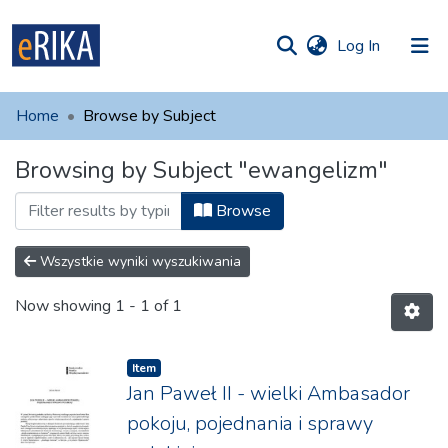
(current)
Log In
munities
 of UAFM
Home
Browse by Subject
Information
ections
Browsing by Subject "ewangelizm"
For authors
Browse
Help
Contact
Wszystkie wyniki wyszukiwania
Now showing
1 - 1 of 1
Item
Jan Paweł II - wielki Ambasador
pokoju, pojednania i sprawy