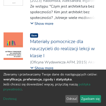
(
2023
)
Radomska, Aleksandra
;
Ingarden,
Krzysztof
Ze wstępu: "Czym jest architektura bez
;
Urbanowicz, Piotr
;
Architektura
;
Architektura
społeczności? Kim jest architekt bez
społeczności? „Istnieje wiele możliwości
działania dla jednostki, by rozwinąć własną
Show more
twórczość i być aktywnym jako obywatel-
architekt. Przyjmij za zasadę, że problem
Item
należy zidentyfikować i próbować go
Materiały pomocnicze dla
rozwiązać. Możesz zająć się problemem
nauczycieli do realizacji lekcji w
znanym, albo wyeksponować problem
klasie I
przeoczony. Zrób to sam lub stwórz zespół.
(
Oficyna Wydawnicza AFM
,
2015
)
Aksman,
Możesz nie znać wszystkich odpowiedzi, i to
Joanna
;
Gabzdyl, Jolanta
Show more
jest w porządku; bądź tylko przygotowany
do zrobienia wszystkiego czego wymaga
Zbieramy i przetwarzamy Twoje dane do następujących celów:
weryfikacja, preferencje, zgody i statystyka
.
rozwiązanie problemu. Jeśli twoje
Jeśli chcesz się dowiedzieć więcej, przycztaj naszą
polityka
propozycje znajdą uznanie, może zaskoczyć
prywatności
.
cię ile zainteresowania i wsparcia możesz
DSpace software
wygenerować swoim wysiłkiem.”
copyright © 2002-2026
LYRASIS
Dostosuj
Odrzuć
Zgadzam się
Cookie settings
(Peterson, 2008, s. 103)."(...)
Privacy policy
Regulations