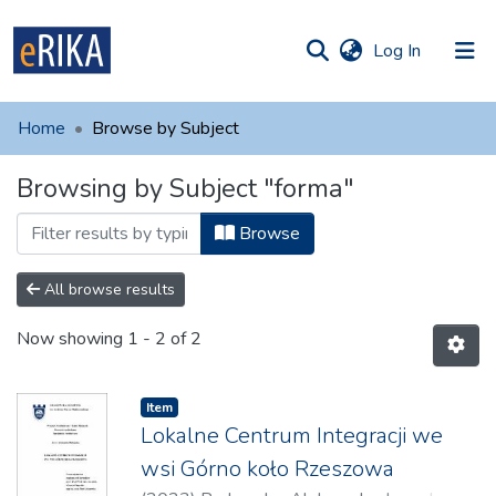
(current)
Log In
munities
 of UAFM
Home
Browse by Subject
Information
ections
Browsing by Subject "forma"
For authors
Browse
Help
Contact
All browse results
Now showing
1 - 2 of 2
Item
Lokalne Centrum Integracji we
wsi Górno koło Rzeszowa