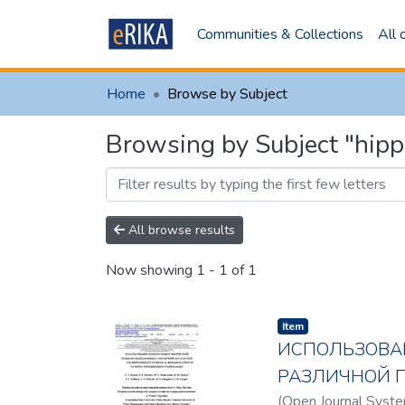
Communities & Collections
All
Home
Browse by Subject
Browsing by Subject "hip
All browse results
Now showing
1 - 1 of 1
Item
ИСПОЛЬЗОВА
РАЗЛИЧНОЙ 
(
Open Journal Syste