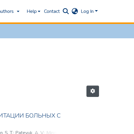
authors
Help
Contact
Log In
ИТАЦИИ БОЛЬНЫХ С
, S. T.
;
Pateyuk, A. V.
;
Mingalova,