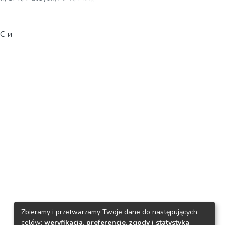
С и
нные
аты
ях
т
Zbieramy i przetwarzamy Twoje dane do następujących
celów:
weryfikacja, preferencje, zgody i statystyka
.