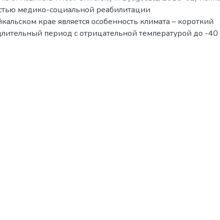
стью медико-социальной реабилитации
кальском крае является особенность климата – короткий
длительный период с отрицательной температурой до -40 
е позволяет использовать некоторые объекты зимой. Хотя
ия круглогодичного использования. Представленные да
ь о том, что спорт, в данном случае – конный, является
форм технологии реабилитации инвалидов. Наши результ
ли значительные положительные изменения в показател
нвалидов при использовании иппотерапии. Это доказывае
 технологии для всего мира в целом, ведь спортсмен, не
и здоровый человек