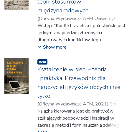
teorii stosunków
międzynarodowych
(
Oficyna Wydawnicza AFM Uniwersytetu
Andrzeja Frycza Modrzewskiego w
Wstęp: "Konflikt izraelsko-palestyński jest
Krakowie
jednym z najbardziej złożonych i
,
2025
)
Lipa, Michał
;
Zdanowski,
Jerzy
długotrwałych konfliktów. Jego
konsekwencje wykraczają daleko poza
Show more
granice Izraela i Palestyny, wpływając na
stabilność polityczną Bliskiego Wschodu
Item
oraz na stosunki międzynarodowe na całym
Kształcenie w sieci – teoria
świecie. Konflikt ten jest wciąż żywym
i praktyka. Przewodnik dla
problemem politycznym, a jego echa są
nauczycieli języków obcych i nie
widoczne w aktualnych wydarzeniach
tylko
międzynarodowych, w tym w działaniach
Organizacji Narodów Zjednoczonych, Ligi
(
Oficyna Wydawnicza AFM
,
2021
)
Sendur,
Państw Arabskich, Unii Europejskiej,
Agnieszka M.
Książka kierowana jest do praktyków
;
Kościńska, Agnieszka
Stanów Zjednoczonych oraz innych państw i
szukających podpowiedzi i inspiracji w
organizacji. Angażuje on nie tylko dwa
zakresie metod i form nauczania zdalnego,
bezpośrednie podmioty – Izrael i Palestynę,