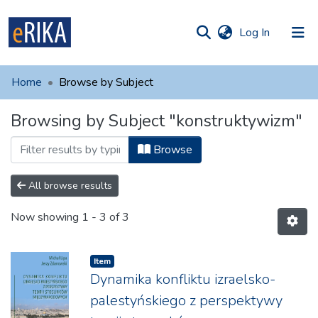
(current)
Log In
munities
 of UAFM
Home
Browse by Subject
Information
ections
Browsing by Subject "konstruktywizm"
For authors
Browse
Help
Contact
All browse results
Now showing
1 - 3 of 3
Item
Dynamika konfliktu izraelsko-
palestyńskiego z perspektywy