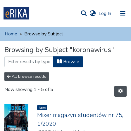
(current)
Log In
munities
 of UAFM
Home
Browse by Subject
Information
ections
Browsing by Subject "koronawirus"
For authors
Browse
Help
Contact
All browse results
Now showing
1 - 5 of 5
Item
Mixer magazyn studentów nr 75,
1/2020