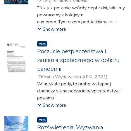
(
2020
)
Yalukova, Valeriia
"Tak jak po zimie wróciły ciepłe dni, tak i my
powracamy z kolejnym
numerem. Tym razem podzieliliśmy magazyn
tematycznie, zaczynając
Show more
od najbardziej aktualnego tematu -
koronawirusa. W pierwszym
Item
artykule przypominamy o tym co musicie
Poczucie bezpieczeństwa i
robić, aby chronić siebie
zaufania społecznego w obliczu
i swoich bliskich.
pandemii
Zrobiliśmy również małą listę filmów i
(
Oficyna Wydawnicza AFM
,
2021
)
książek. z którymi można
Zychowicz, Iwona
W artykule podjęto próbę wstępnej
;
Halista-Telus, Edyta
spędzić wolny czas. Trzy porady na to. jak
diagnozy stanu poczucia bezpieczeństwa i
trzeba spędzić wolny czas
poziomu
w Krakowie i czego nowego można
zaufania badanych dorosłych mieszkańców
Show more
dowiedzieć się o naszym mieście -
Koszalina w sytuacji pandemii wywołanej
najlepiej po kwarantannie. W numerze także
przez koronawirusa SARS-CoV-2. Celem
kilka ciekawych wywiadów
Item
badania było poszukiwanie odpowiedzi na
Rozświetlenia. Wyzwania
Anastazji Lutaj. m.in. o walce o środowisko.