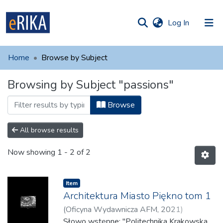
(current)
Log In
munities
 of UAFM
Home
Browse by Subject
Information
ections
Browsing by Subject "passions"
For authors
Browse
Help
Contact
All browse results
Now showing
1 - 2 of 2
Item
Architektura Miasto Piękno tom 1
(
Oficyna Wydawnicza AFM
,
2021
)
Zachariasz, Agata
Słowo wstępne: "Politechnika Krakowska
;
Zieliński, Miłosz
;