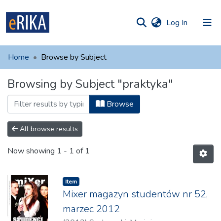
(current)
Log In
munities
 of UAFM
Home
Browse by Subject
Information
ections
Browsing by Subject "praktyka"
For authors
Browse
Help
Contact
All browse results
Now showing
1 - 1 of 1
Item
Mixer magazyn studentów nr 52,
marzec 2012