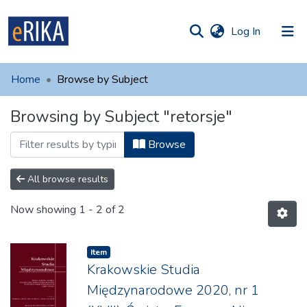
(current)
Log In
munities
 of UAFM
Home
Browse by Subject
Information
ections
Browsing by Subject "retorsje"
For authors
Browse
Help
Contact
All browse results
Now showing
1 - 2 of 2
Item
Krakowskie Studia
Międzynarodowe 2020, nr 1