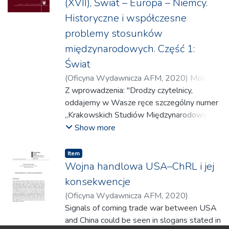
(XVII), Świat – Europa – Niemcy.
Historyczne i współczesne
problemy stosunków
międzynarodowych. Część 1:
Świat
(
Oficyna Wydawnicza AFM
,
2020
)
Molo,
Beata
Z wprowadzenia: "Drodzy czytelnicy,
;
Paterek, Anna
;
Lasoń, Marcin
;
Czarny,
Ryszard M.
oddajemy w Wasze ręce szczególny numer
;
Kraj, Kazimierz
;
Banach, Marian
;
Czajkowski, Marek
„Krakowskich Studiów Międzynarodowych”.
;
Mickiewicz, Piotr
;
Żukrowska, Katarzyna
Jeszcze na początku 2020 r. planowano, że
;
Kwieciński, Rafał
;
Show more
Czornik, Katarzyna
będzie on zawierał szereg
;
Adamczyk, Natalia
;
Młynarski, Tomasz
artykułów naukowych nawiązujących do
;
Bonusiak, Grzegorz
;
Item
Diawoł-Sitko, Anna
referatów, które miały być wygłoszone
;
Majchrowska, Elżbieta
;
Wojna handlowa USA–ChRL i jej
Bonusiak, Andrzej
na międzynarodowej konferencji naukowej
;
Ludwikowski, Rett R.
konsekwencje
zorganizowanej z okazji 50-lecia pracy
(
Oficyna Wydawnicza AFM
,
2020
)
naukowo-dydaktycznej prof. dr. hab. Erharda
Żukrowska, Katarzyna
Signals of coming trade war between USA
Cziomera. Niestety ten pełen wielu
and China could be seen in slogans stated in
trudnych doświadczeń rok przyniósł ze sobą