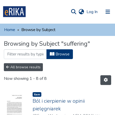
(current)
Log In
munities
 of UAFM
Home
Browse by Subject
Information
ections
Browsing by Subject "suffering"
For authors
Browse
Help
Contact
All browse results
Now showing
1 - 8 of 8
Item
Ból i cierpienie w opinii
pielęgniarek