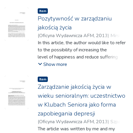
Grażyna
;
Józefik-Chojnacka, Olga
;
Józefik,
Barbara
;
Bocheńska-Seweryn, Maria
;
Item
Kluzowa, Krystyna
;
Aleksander, Tadeusz
;
Pozytywność w zarządzaniu
Gizella, Jerzy
;
Kuźma, Józef
;
Kuleta,
jakością życia
Małgorzata
;
Wasilewska, Monika
;
Kusio,
(
Oficyna Wydawnicza AFM
,
2013
)
Mirski,
Urszula
;
Szmigielska, Barbara
;
Huget,
Andrzej
In this article, the author would like to refer
Patrycja
;
Szarota, Zofia
;
Litawa, Aleksandra
;
to the possibility of increasing the
Kycia, Alicja
;
Bielec, Dorota
;
Kupczyk, Agata
;
level of happiness and reduce suffering
Pająk, Iwona
;
Panek, Anna
;
Makiełło-Jarża,
through proactive attitude, outlook on life
Show more
Grażyna
;
Majchrowski, Jacek
and a
system of cognitive constructs that bear out
Item
the name of positivity. In the article the
Zarządzanie jakością życia w
author
wieku senioralnym: uczestnictwo
continues to present proposals and clarify
w Klubach Seniora jako forma
the precise defi nition of the term. The issue
zapobiegania depresji
of
positivity was discussed in the book by
(
Oficyna Wydawnicza AFM
,
2013
)
Szpak,
Barbara Frederickson “Positivity” and
Marta
The article was written by me and my
;
Jania, Katarzyna
;
Mochel, Dorota
;