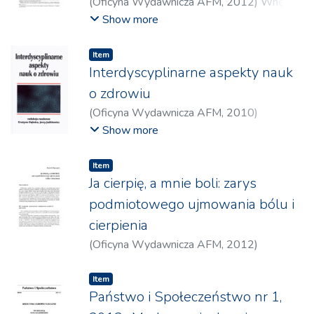
(
Oficyna Wydawnicza AFM
,
2012
)
Wnęk,
Magdalena
;
Dębska, Grażyna
Show more
Item
Interdyscyplinarne aspekty nauk
o zdrowiu
(
Oficyna Wydawnicza AFM
,
2010
)
Goździalska, Anna
;
Jaśkiewicz, Jerzy
;
Lizak,
Show more
Dorota
;
Kalemba-Drożdż, Małgorzata
;
Drąg,
Jagoda
;
Gawędzka, Anna
;
Brzewski, Paweł
;
Item
Wojas-Pelc, Anna
;
Limanówka, Danuta
;
Ja cierpię, a mnie boli: zarys
Foryś, Zofia
;
Pach, Dorota
;
Targosz, Dorota
;
podmiotowego ujmowania bólu i
Gołkowski, Filip
;
Dęsoł, Agnieszka
;
cierpienia
Abramczyk, Anna
;
Seń, Mariola
;
Felińczak,
(
Oficyna Wydawnicza AFM
,
2012
)
Anna
;
Dębska, Grażyna
;
Hama, Faustina
;
Majczyna, Marek
Krzyżanowski, Dominik
;
Słobodzian, Anna
;
Knapik-Czajka, Małgorzata
;
Kozak, Lidia
;
Item
Państwo i Społeczeństwo nr 1,
Drożdż, Włodzimierz
;
Kurleto-Kalitowska,