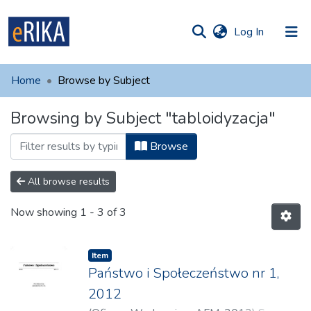
(current)
Log In
munities
 of UAFM
Home
Browse by Subject
Information
ections
Browsing by Subject "tabloidyzacja"
For authors
Browse
Help
Contact
All browse results
Now showing
1 - 3 of 3
Item
Państwo i Społeczeństwo nr 1,
2012