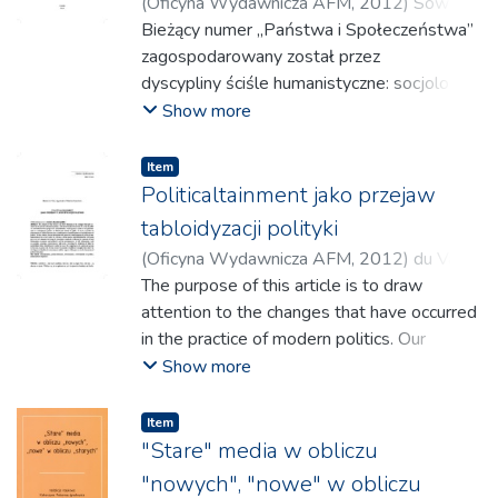
(
Oficyna Wydawnicza AFM
,
2012
)
Sowa,
Kazimierz
Bieżący numer „Państwa i Społeczeństwa”
;
Pekaniec, Anna
;
Gałkowski,
Stanisław
zagospodarowany został przez
;
Gałkowska, Agnieszka
;
Majorek,
Marta
dyscypliny ściśle humanistyczne: socjologię,
;
Wojniak, Justyna
;
Baran, Dariusz
;
du
Vall, Marta
fiozofię, pedagogikę, politologię
;
Walecka-Rynduch, Agnieszka
;
Show more
Konik, Marcin
i kulturoznawstwo, we wzajemnie
;
Gruca, Grzegorz
;
Mróz, Piotr
;
Szymańska, Beata
przenikających się myślowo tekstach,
;
Kuźma, Józef
;
Karpińska-
Item
Ochałek, Małgorzata
reprezentujących
;
Pucek, Zbigniew
;
Politicaltainment jako przejaw
Majchrowski, Jacek
przy tym wielość tematyczną i
tabloidyzacji polityki
metodologiczną.
(
Oficyna Wydawnicza AFM
,
2012
)
du Vall,
Marta
The purpose of this article is to draw
;
Walecka-Rynduch, Agnieszka
attention to the changes that have occurred
in the practice of modern politics. Our
observations focused on the issue of
Show more
political entertainment and progressive
tabloidization, which greatly enhances this
Item
phenomenon in contemporary politics in
"Stare" media w obliczu
Poland and around the globe. It can be said
"nowych", "nowe" w obliczu