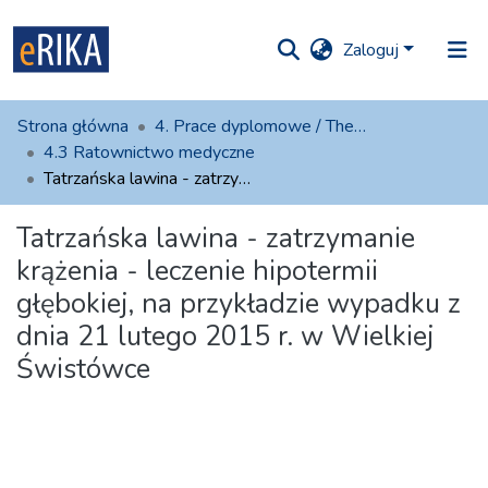
Zaloguj
iory i
Strona główna
4. Prace dyplomowe / Thesies
olekcje
4.3 Ratownictwo medyczne
Tatrzańska lawina - zatrzymanie krążenia - leczenie hipotermii głębokiej, na przykładzie wypadku z dnia 21 lutego 2015 r. w Wielkiej Świstówce
ko na UAFM
Informacja
Tatrzańska lawina - zatrzymanie
atystyki
Dla autorów
krążenia - leczenie hipotermii
głębokiej, na przykładzie wypadku z
Pomoc
dnia 21 lutego 2015 r. w Wielkiej
Kontakt
Świstówce