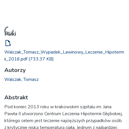
Ładowanie...
Pliki
file_open
Walczak_Tomasz_Wypadek_Lawinowy_Leczenie_Hipoterm
ii_2016.pdf
(733.37 KB)
Autorzy
Walczak, Tomasz
Abstrakt
Pod koniec 2013 roku w krakowskim szpitalu im. Jana
Pawła II utworzono Centrum Leczenia Hipotermii Głębokiej,
którego celem jest leczenie najcięższych przypadków osób
z krytycznie niską temperaturą ciała. Jednym z najbardziej