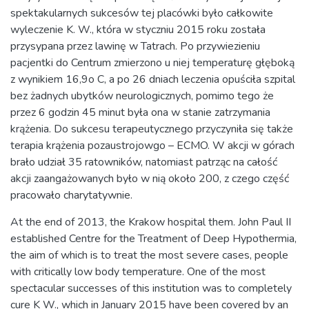
spektakularnych sukcesów tej placówki było całkowite
wyleczenie K. W., która w styczniu 2015 roku została
przysypana przez lawinę w Tatrach. Po przywiezieniu
pacjentki do Centrum zmierzono u niej temperaturę głęboką
z wynikiem 16,9o C, a po 26 dniach leczenia opuściła szpital
bez żadnych ubytków neurologicznych, pomimo tego że
przez 6 godzin 45 minut była ona w stanie zatrzymania
krążenia. Do sukcesu terapeutycznego przyczyniła się także
terapia krążenia pozaustrojowgo – ECMO. W akcji w górach
brało udział 35 ratowników, natomiast patrząc na całość
akcji zaangażowanych było w nią około 200, z czego część
pracowało charytatywnie.
At the end of 2013, the Krakow hospital them. John Paul II
established Centre for the Treatment of Deep Hypothermia,
the aim of which is to treat the most severe cases, people
with critically low body temperature. One of the most
spectacular successes of this institution was to completely
cure K W., which in January 2015 have been covered by an