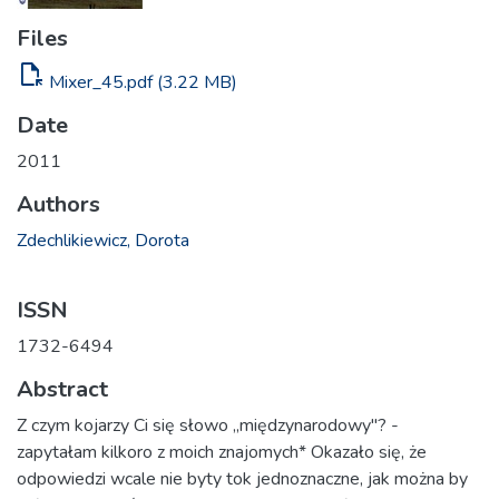
Files
file_open
Mixer_45.pdf
(3.22 MB)
Date
2011
Authors
Zdechlikiewicz, Dorota
ISSN
1732-6494
Abstract
Z czym kojarzy Ci się słowo „międzynarodowy"? -
zapytałam kilkoro z moich znajomych* Okazało się, że
odpowiedzi wcale nie byty tok jednoznaczne, jak można by