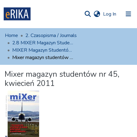
(current)
Log In
munities
 of UAFM
atistics
Home
2. Czasopisma / Journals
Information
ections
2.8 MIXER Magazyn Studentów
MIXER Magazyn Studentów, 2011
For authors
Mixer magazyn studentów nr 45, kwiecień 2011
Help
Mixer magazyn studentów nr 45,
Contact
kwiecień 2011