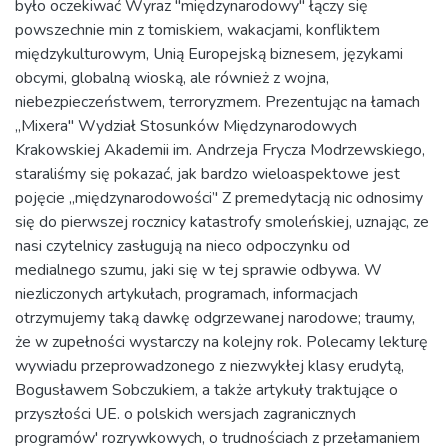
było oczekiwać Wyraz "międzynarodowy" łączy się
powszechnie min z tomiskiem, wakacjami, konfliktem
międzykulturowym, Unią Europejską biznesem, językami
obcymi, globalną wioską, ale również z wojna,
niebezpieczeństwem, terroryzmem. Prezentując na łamach
„Mixera" Wydział Stosunków Międzynarodowych
Krakowskiej Akademii im. Andrzeja Frycza Modrzewskiego,
staraliśmy się pokazać, jak bardzo wieloaspektowe jest
pojęcie „międzynarodowości’' Z premedytacją nic odnosimy
się do pierwszej rocznicy katastrofy smoleńskiej, uznając, ze
nasi czytelnicy zasługują na nieco odpoczynku od
medialnego szumu, jaki się w tej sprawie odbywa. W
niezliczonych artykułach, programach, informacjach
otrzymujemy taką dawkę odgrzewanej narodowe; traumy,
że w zupełności wystarczy na kolejny rok. Polecamy lekturę
wywiadu przeprowadzonego z niezwykłej klasy erudytą,
Bogusławem Sobczukiem, a także artykuły traktujące o
przyszłości UE. o polskich wersjach zagranicznych
programów' rozrywkowych, o trudnościach z przełamaniem