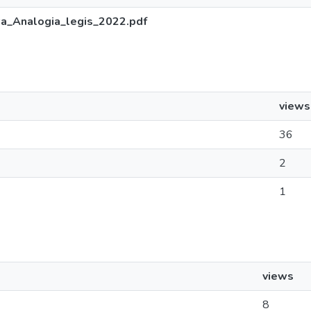
_Analogia_legis_2022.pdf
views
36
2
1
views
8