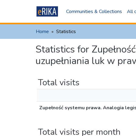
Communities & Collections
All
Home
Statistics
Statistics for Zupełno
uzupełniania luk w pra
Total visits
Zupełność systemu prawa. Analogia legis
Total visits per month