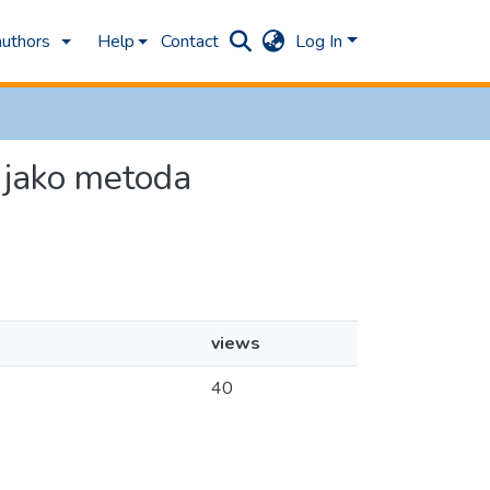
authors
Help
Contact
Log In
s jako metoda
views
40