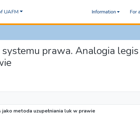
 of UAFM
Information
For 
ść systemu prawa. Analogia legi
wie
 jako metoda uzupełniania luk w prawie