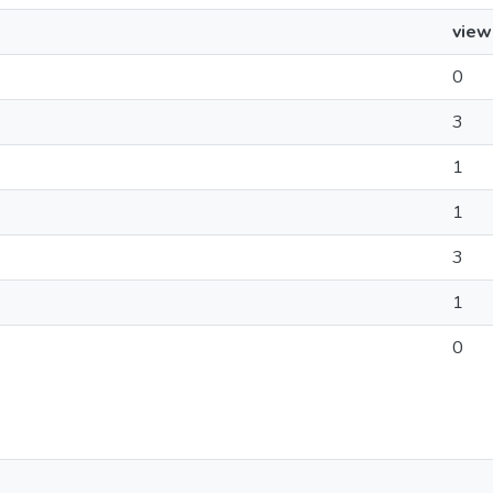
view
0
3
1
1
3
1
0