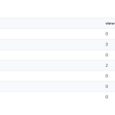
view
0
3
0
2
0
0
0