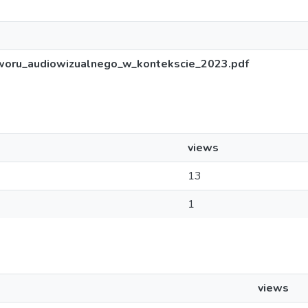
oru_audiowizualnego_w_kontekscie_2023.pdf
views
13
1
views