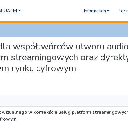
 of UAFM
Information
For 
my dla współtwórców utworu aud
form streamingowych oraz dyre
tym rynku cyfrowym
owizualnego w kontekście usług platform streamingowych
cyfrowym