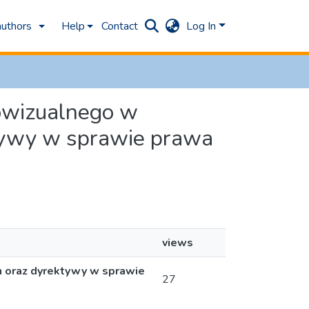
authors
Help
Contact
Log In
iowizualnego w
ktywy w sprawie prawa
views
 oraz dyrektywy w sprawie
27