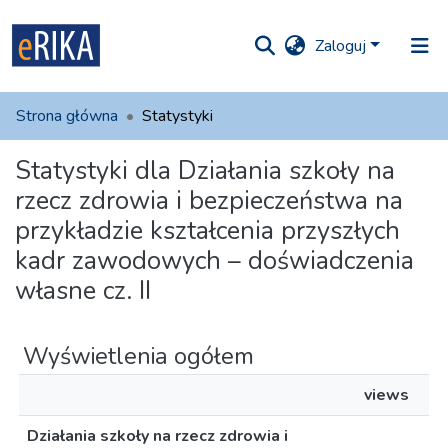
Zaloguj
iory i
Strona główna
Statystyki
olekcje
Statystyki dla Działania szkoły na
ko na UAFM
Informacja
rzecz zdrowia i bezpieczeństwa na
przykładzie kształcenia przyszłych
Dla autorów
kadr zawodowych – doświadczenia
Pomoc
własne cz. II
Kontakt
Wyświetlenia ogółem
views
Działania szkoły na rzecz zdrowia i