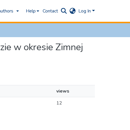
authors
Help
Contact
Log In
dzie w okresie Zimnej
views
12