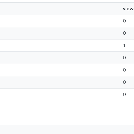
view
0
0
1
0
0
0
0