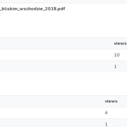
bliskim_wschodzie_2018.pdf
views
10
1
views
4
1