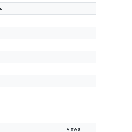
s
views