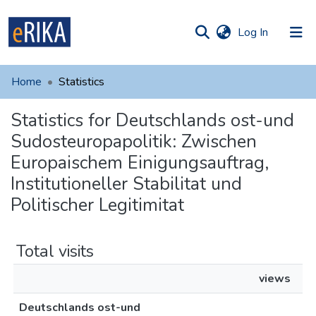
(current)
Log In
munities
 of UAFM
Home
Statistics
Information
ections
Statistics for Deutschlands ost-und
For authors
Sudosteuropapolitik: Zwischen
Help
Europaischem Einigungsauftrag,
Institutioneller Stabilitat und
Contact
Politischer Legitimitat
Total visits
views
Deutschlands ost-und