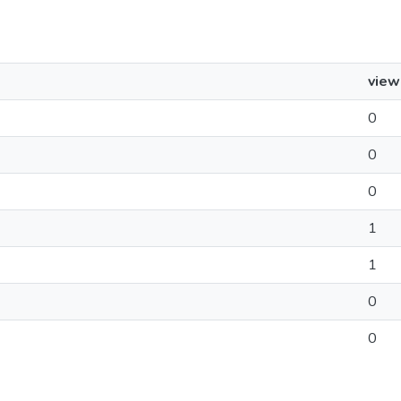
view
0
0
0
1
1
0
0