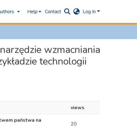
authors
Help
Contact
Log In
o narzędzie wzmacniania
kładzie technologii
views
ństwem państwa na
20