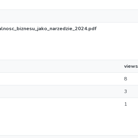
osc_biznesu_jako_narzedzie_2024.pdf
views
8
3
1