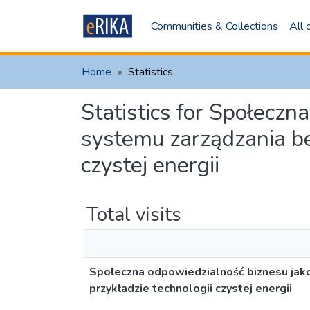
Communities & Collections
All
Home
Statistics
Statistics for Społecz
systemu zarządzania b
czystej energii
Total visits
Społeczna odpowiedzialność biznesu jak
przykładzie technologii czystej energii