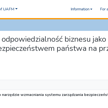
 of UAFM
Information
For 
na odpowiedzialność biznesu jak
ezpieczeństwem państwa na przy
o narzędzie wzmacniania systemu zarządzania bezpiecze