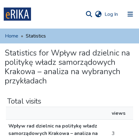
(current)
Log In
munities
 of UAFM
Home
Statistics
Information
ections
Statistics for Wpływ rad dzielnic na
For authors
politykę władz samorządowych
Help
Krakowa – analiza na wybranych
przykładach
Contact
Total visits
views
Wpływ rad dzielnic na politykę władz
samorządowych Krakowa – analiza na
3