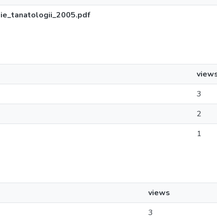
e_tanatologii_2005.pdf
view
3
2
1
views
3