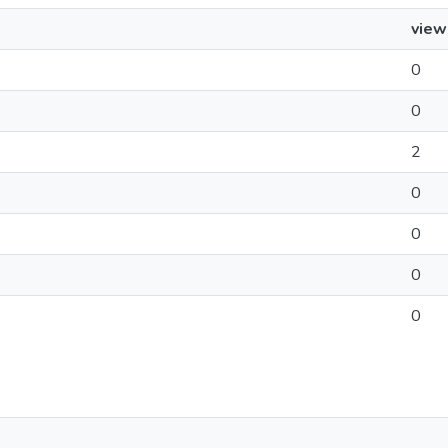
view
0
0
2
0
0
0
0