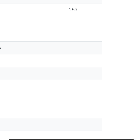
153
s