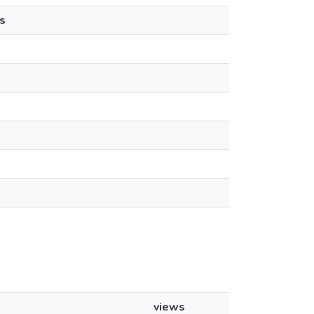
s
views