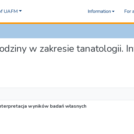
 of UAFM
Information
For 
 rodziny w zakresie tanatologii. 
 Interpretacja wyników badań własnych