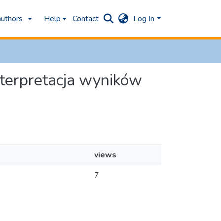
authors
Help
Contact
Log In
Interpretacja wyników
views
7