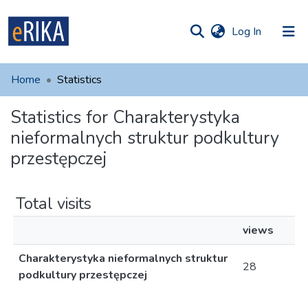
(current)
Log In
munities
 of UAFM
Home
Statistics
Information
ections
Statistics for Charakterystyka
For authors
nieformalnych struktur podkultury
Help
przestępczej
Contact
Total visits
views
Charakterystyka nieformalnych struktur
28
podkultury przestępczej