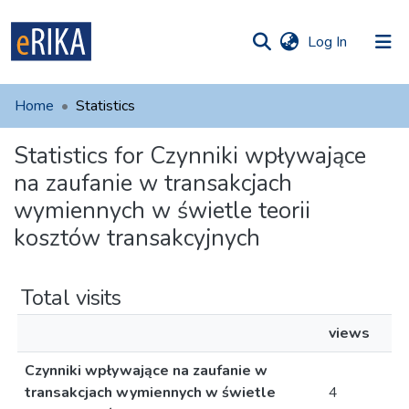
(current)
Log In
munities
 of UAFM
Home
Statistics
Information
ections
Statistics for Czynniki wpływające
For authors
na zaufanie w transakcjach
Help
wymiennych w świetle teorii
kosztów transakcyjnych
Contact
Total visits
views
Czynniki wpływające na zaufanie w
transakcjach wymiennych w świetle
4