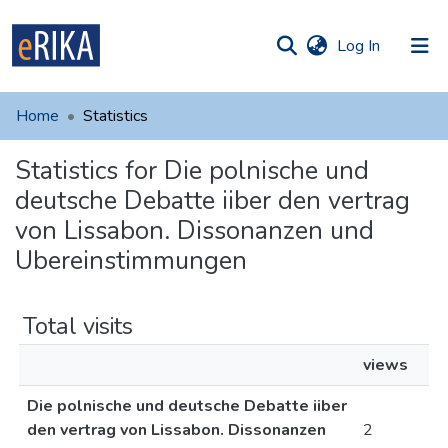
(current)
Log In
munities
 of UAFM
Home
Statistics
Information
ections
Statistics for Die polnische und
For authors
deutsche Debatte iiber den vertrag
Help
von Lissabon. Dissonanzen und
Ubereinstimmungen
Contact
Total visits
views
Die polnische und deutsche Debatte iiber
den vertrag von Lissabon. Dissonanzen
2