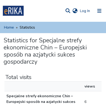
(current)
Log In
munities
 of UAFM
Home
Statistics
Information
ections
Statistics for Specjalne strefy
For authors
ekonomiczne Chin – Europejski
Help
sposób na azjatycki sukces
gospodarczy
Contact
Total visits
views
Specjalne strefy ekonomiczne Chin –
Europejski sposób na azjatycki sukces
6