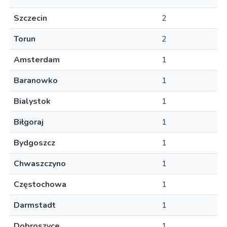
Szczecin
2
Torun
2
Amsterdam
1
Baranowko
1
Bialystok
1
Biłgoraj
1
Bydgoszcz
1
Chwaszczyno
1
Częstochowa
1
Darmstadt
1
Dobroszyce
1