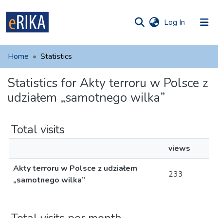
(current)
Log In
munities
 of UAFM
Home
Statistics
Information
ections
Statistics for Akty terroru w Polsce z
For authors
udziałem „samotnego wilka”
Help
Contact
Total visits
views
Akty terroru w Polsce z udziałem
233
„samotnego wilka”