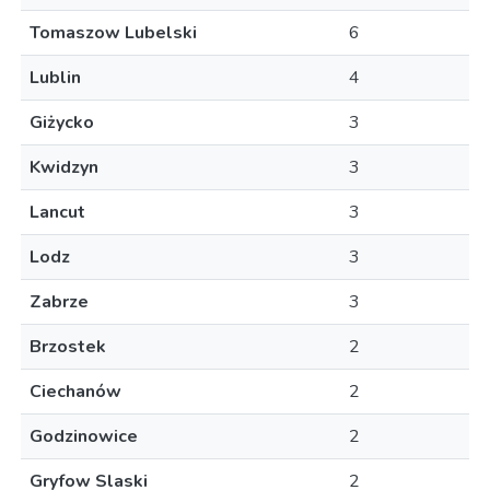
Tomaszow Lubelski
6
Lublin
4
Giżycko
3
Kwidzyn
3
Lancut
3
Lodz
3
Zabrze
3
Brzostek
2
Ciechanów
2
Godzinowice
2
Gryfow Slaski
2