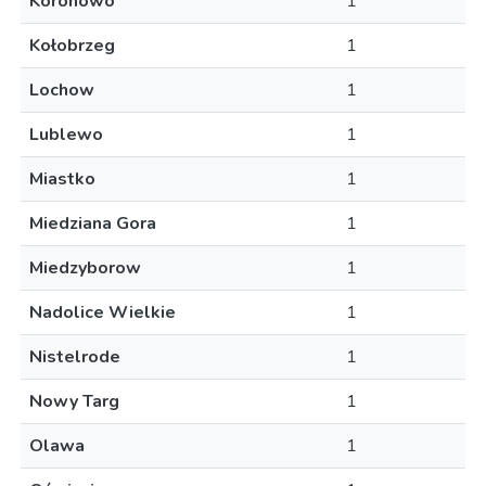
Koronowo
1
Kołobrzeg
1
Lochow
1
Lublewo
1
Miastko
1
Miedziana Gora
1
Miedzyborow
1
Nadolice Wielkie
1
Nistelrode
1
Nowy Targ
1
Olawa
1