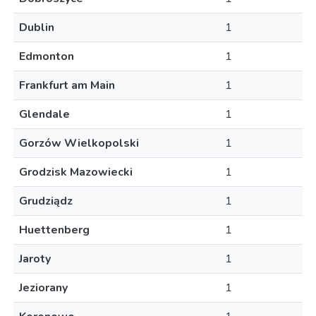
Dublin
1
Edmonton
1
Frankfurt am Main
1
Glendale
1
Gorzów Wielkopolski
1
Grodzisk Mazowiecki
1
Grudziądz
1
Huettenberg
1
Jaroty
1
Jeziorany
1