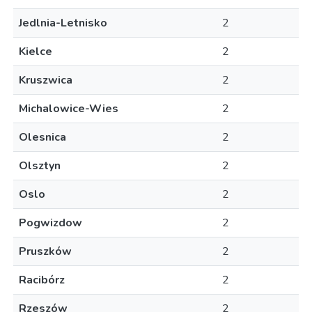
Jedlnia-Letnisko
2
Kielce
2
Kruszwica
2
Michalowice-Wies
2
Olesnica
2
Olsztyn
2
Oslo
2
Pogwizdow
2
Pruszków
2
Racibórz
2
Rzeszów
2