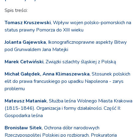
Spis treści:
Tomasz Kruszewski
, Wpływ wojen polsko-pomorskich na
status prawny Pomorza do XIII wieku
Jolanta Gajewska
, Ikonograficznoprawne aspekty Bitwy
pod Grunwaldem Jana Matejki
Marek Cetwiński
, Związki szlachty śląskiej z Polską
Michał Gałędek, Anna Klimaszewska
, Stosunek polskich
elit do prawa francuskiego po upadku Napoleona - zarys
problemu
Mateusz Mataniak
, Służba leśna Wolnego Miasta Krakowa
(1815-1846). Organizacja i formy działalności. Część II:
Gospodarka leśna
Bronisław Sitek
, Ochrona dóbr narodowych
Rzeczypospolitej Polskiej po rozbiorach. Prokuratoria