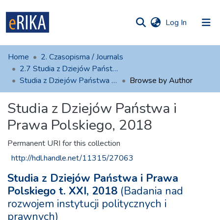
(current)
Log In
munities
 of UAFM
Home
2. Czasopisma / Journals
Information
ections
2.7 Studia z Dziejów Państwa i Prawa Polskiego
Studia z Dziejów Państwa i Prawa Polskiego, 2018
Browse by Author
For authors
Studia z Dziejów Państwa i
Help
Prawa Polskiego, 2018
Contact
Permanent URI for this collection
http://hdl.handle.net/11315/27063
Studia z Dziejów Państwa i Prawa
Polskiego t. XXI, 2018
(Badania nad
rozwojem instytucji politycznych i
prawnych)