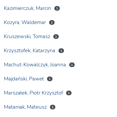
Kazimierczuk, Marcin
1
Kozyra, Waldemar
1
Kruszewski, Tomasz
1
Krzysztofek, Katarzyna
1
Machut-Kowalczyk, Joanna
1
Majdański, Paweł
1
Marszałek, Piotr Krzysztof
1
Mataniak, Mateusz
1