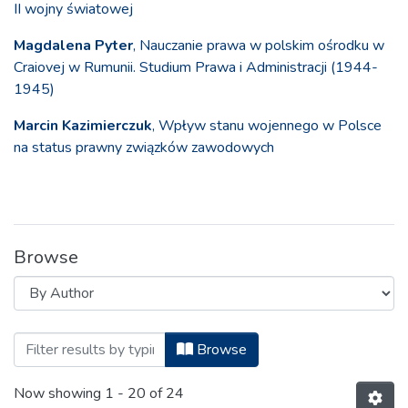
II wojny światowej
Magdalena Pyter
, Nauczanie prawa w polskim ośrodku w
Craiovej w Rumunii. Studium Prawa i Administracji (1944-
1945)
Marcin Kazimierczuk
, Wpływ stanu wojennego w Polsce
na status prawny związków zawodowych
Browse
Browsing Studia z Dziejów Państwa i Pr
Browse
Now showing
1 - 20 of 24