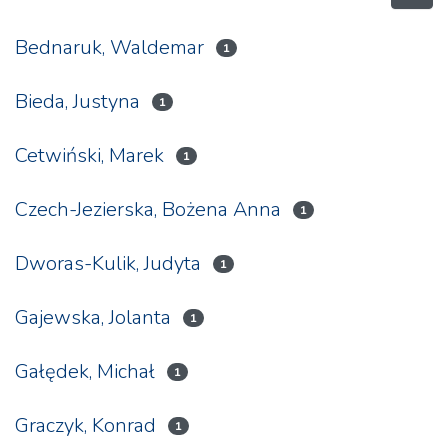
Bednaruk, Waldemar
1
Bieda, Justyna
1
Cetwiński, Marek
1
Czech-Jezierska, Bożena Anna
1
Dworas-Kulik, Judyta
1
Gajewska, Jolanta
1
Gałędek, Michał
1
Graczyk, Konrad
1