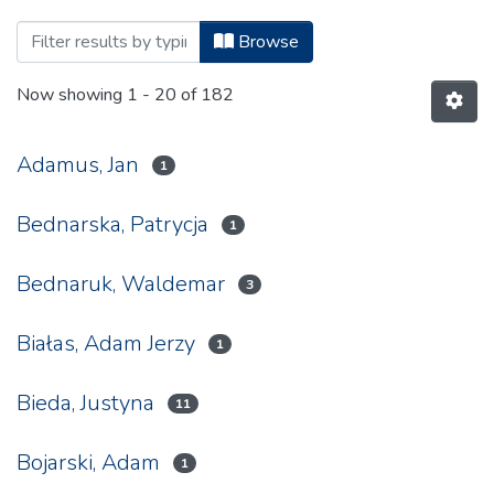
Browsing 2.7 Studia z Dziejów Państwa i
Browse
Now showing
1 - 20 of 182
Adamus, Jan
1
Bednarska, Patrycja
1
Bednaruk, Waldemar
3
Białas, Adam Jerzy
1
Bieda, Justyna
11
Bojarski, Adam
1