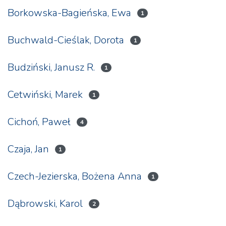
Borkowska-Bagieńska, Ewa
1
Buchwald-Cieślak, Dorota
1
Budziński, Janusz R.
1
Cetwiński, Marek
1
Cichoń, Paweł
4
Czaja, Jan
1
Czech-Jezierska, Bożena Anna
1
Dąbrowski, Karol
2