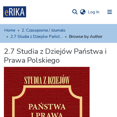
(current)
Log In
munities
 of UAFM
Home
2. Czasopisma / Journals
Information
ections
2.7 Studia z Dziejów Państwa i Prawa Polskiego
Browse by Author
For authors
2.7 Studia z Dziejów Państwa i
Prawa Polskiego
Help
Contact