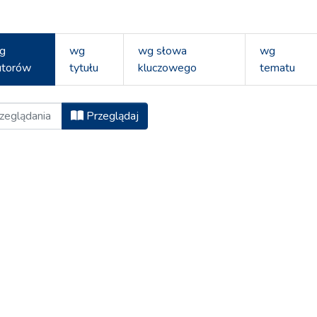
g
wg
wg słowa
wg
utorów
tytułu
kluczowego
tematu
n Studentów, 2016 wg Autor
Przeglądaj