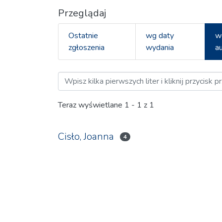
Przeglądaj
Ostatnie
wg daty
w
zgłoszenia
wydania
a
Przeglądaj MIXER Magazy
Teraz wyświetlane
1 - 1 z 1
Cisło, Joanna
4