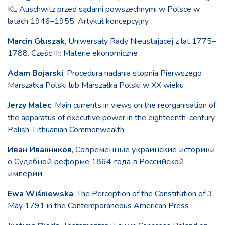
KL Auschwitz przed sądami powszechnymi w Polsce w
latach 1946–1955. Artykuł koncepcyjny
Marcin Głuszak
, Uniwersały Rady Nieustającej z lat 1775–
1788. Część III: Materie ekonomiczne
Adam Bojarski
, Procedura nadania stopnia Pierwszego
Marszałka Polski lub Marszałka Polski w XX wieku
Jerzy Malec
, Main currents in views on the reorganisation of
the apparatus of executive power in the eighteenth-century
Polish-Lithuanian Commonwealth
Иван Иванников
, Современные украинские историки
о Судебной реформе 1864 года в Российской
империи
Ewa Wiśniewska
, The Perception of the Constitution of 3
May 1791 in the Contemporaneous American Press