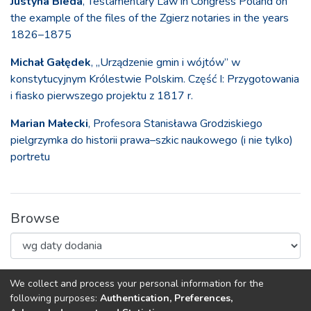
Justyna Bieda
, Testamentary Law in Congress Poland on
the example of the files of the Zgierz notaries in the years
1826–1875
Michał Gałędek
, „Urządzenie gmin i wójtów” w
konstytucyjnym Królestwie Polskim. Część I: Przygotowania
i fiasko pierwszego projektu z 1817 r.
Marian Małecki
, Profesora Stanisława Grodziskiego
pielgrzymka do historii prawa–szkic naukowego (i nie tylko)
portretu
Browse
Loading page...
We collect and process your personal information for the
following purposes:
Authentication, Preferences,