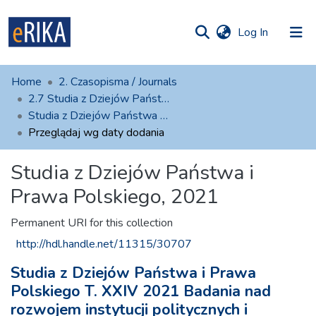
(current)
Log In
munities
 of UAFM
Home
2. Czasopisma / Journals
Information
ections
2.7 Studia z Dziejów Państwa i Prawa Polskiego
Studia z Dziejów Państwa i Prawa Polskiego, 2021
For authors
Przeglądaj wg daty dodania
Help
Studia z Dziejów Państwa i
Contact
Prawa Polskiego, 2021
Permanent URI for this collection
http://hdl.handle.net/11315/30707
Studia z Dziejów Państwa i Prawa
Polskiego T. XXIV 2021 Badania nad
rozwojem instytucji politycznych i