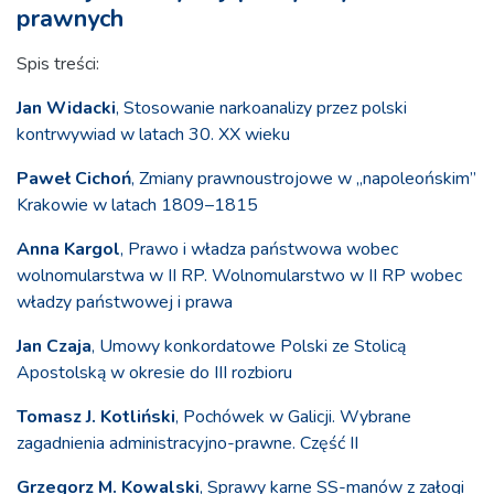
prawnych
Spis treści:
Jan Widacki
, Stosowanie narkoanalizy przez polski
kontrwywiad w latach 30. XX wieku
Paweł Cichoń
, Zmiany prawnoustrojowe w „napoleońskim”
Krakowie w latach 1809–1815
Anna Kargol
, Prawo i władza państwowa wobec
wolnomularstwa w II RP. Wolnomularstwo w II RP wobec
władzy państwowej i prawa
Jan Czaja
, Umowy konkordatowe Polski ze Stolicą
Apostolską w okresie do III rozbioru
Tomasz J. Kotliński
, Pochówek w Galicji. Wybrane
zagadnienia administracyjno-prawne. Część II
Grzegorz M. Kowalski
, Sprawy karne SS-manów z załogi