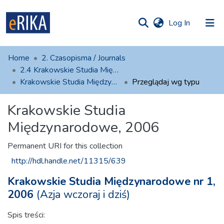
(current)
Log In
munities
 of UAFM
Home
2. Czasopisma / Journals
Information
ections
2.4 Krakowskie Studia Międzynarodowe
Krakowskie Studia Międzynarodowe, 2006
Przeglądaj wg typu
For authors
Krakowskie Studia
Help
Międzynarodowe, 2006
Contact
Permanent URI for this collection
http://hdl.handle.net/11315/639
Krakowskie Studia Międzynarodowe nr 1,
2006
(Azja wczoraj i dziś)
Spis treści: