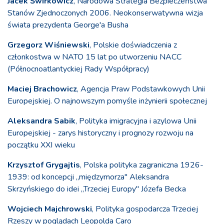
Jacek Świrkowicz
, Narodowa Strategia Bezpieczeństwa
Stanów Zjednoczonych 2006. Neokonserwatywna wizja
świata prezydenta George'a Busha
Grzegorz Wiśniewski
, Polskie doświadczenia z
członkostwa w NATO 15 lat po utworzeniu NACC
(Północnoatlantyckiej Rady Współpracy)
Maciej Brachowicz
, Agencja Praw Podstawkowych Unii
Europejskiej. O najnowszym pomyśle inżynierii społecznej
Aleksandra Sabik
, Polityka imigracyjna i azylowa Unii
Europejskiej - zarys historyczny i prognozy rozwoju na
początku XXI wieku
Krzysztof Grygajtis
, Polska polityka zagraniczna 1926-
1939: od koncepcji „międzymorza" Aleksandra
Skrzyńskiego do idei „Trzeciej Europy" Józefa Becka
Wojciech Majchrowski
, Polityka gospodarcza Trzeciej
Rzeszy w poglądach Leopolda Caro