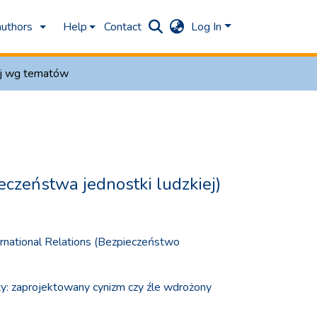
authors
Help
Contact
Log In
aj wg tematów
czeństwa jednostki ludzkiej)
nternational Relations (Bezpieczeństwo
ty: zaprojektowany cynizm czy źle wdrożony