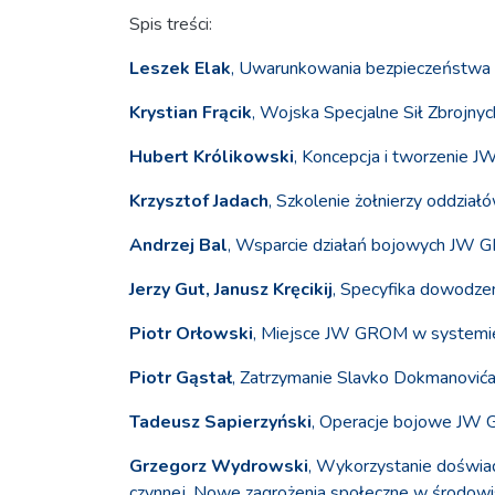
Spis treści:
Leszek Elak
, Uwarunkowania bezpieczeństwa P
Krystian Frącik
, Wojska Specjalne Sił Zbrojnyc
Hubert Królikowski
, Koncepcja i tworzenie J
Krzysztof Jadach
, Szkolenie żołnierzy oddzi
Andrzej Bal
, Wsparcie działań bojowych JW
Jerzy Gut, Janusz Kręcikij
, Specyfika dowodze
Piotr Orłowski
, Miejsce JW GROM w systemi
Piotr Gąstał
, Zatrzymanie Slavko Dokmanovića
Tadeusz Sapierzyński
, Operacje bojowe JW 
Grzegorz Wydrowski
, Wykorzystanie doświa
czynnej. Nowe zagrożenia społeczne w środowis