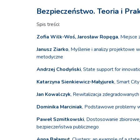
Bezpieczeństwo. Teoria i Pra
Spis treści:
Zofia Wilk-Woś, Jarosław Ropęga
, Miejsce
Janusz Ziarko
, Myślenie i analizy projektowe 
metodyczne
Andrzej Chodyński
, State support for innovat
Katarzyna Sienkiewicz-Małyjurek
, Smart Cit
Jan Kowalczyk
, Rewitalizacja zdegradowanych
Dominika Marciniak
, Podstawowe problemy wp
Paweł Szmitkowski
, Dostosowanie zbiorowej
bezpieczeństwa publicznego
Anna Bałamut
, Clusters: an example of a state