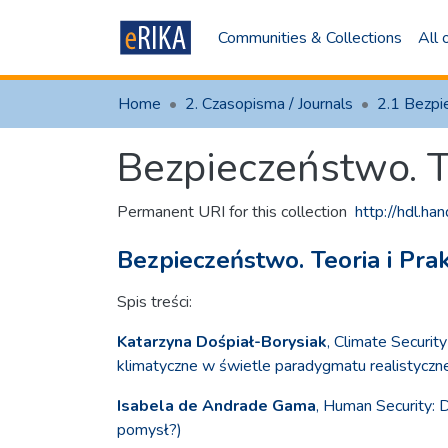
Communities & Collections
All
Home
2. Czasopisma / Journals
Bezpieczeństwo. T
Permanent URI for this collection
http://hdl.h
Bezpieczeństwo. Teoria i Pra
Spis treści:
Katarzyna Dośpiał-Borysiak
, Climate Securit
klimatyczne w świetle paradygmatu realistycz
Isabela de Andrade Gama
, Human Security: 
pomysł?)