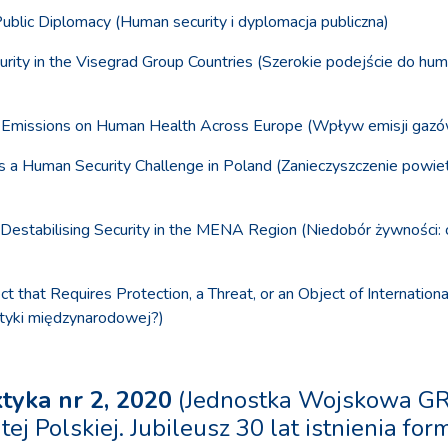
ublic Diplomacy (Human security i dyplomacja publiczna)
rity in the Visegrad Group Countries (Szerokie podejście do hu
 Emissions on Human Health Across Europe (Wpływ emisji gazów 
 as a Human Security Challenge in Poland (Zanieczyszczenie powi
or Destabilising Security in the MENA Region (Niedobór żywności:
ct that Requires Protection, a Threat, or an Object of Internationa
ityki międzynarodowej?)
ktyka nr 2, 2020
(Jednostka Wojskowa GRO
 Polskiej. Jubileusz 30 lat istnienia form