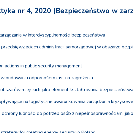
ktyka nr 4, 2020 (Bezpieczeństwo w zar
 zarządzania w interdyscyplinarności bezpieczeństwa
w przedsięwzięciach administracji samorządowej w obszarze bezpi
ion actions in public security management
y w budowaniu odporności miast na zagrożenia
 obszarów miejskich jako element kształtowania bezpieczeństwa
ływające na logistyczne uwarunkowania zarządzania kryzysow
 ochrony ludności do potrzeb osób z niepełnosprawnościami jako
 strategy for creating energy security in Poland