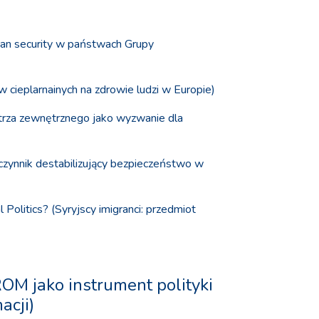
man security w państwach Grupy
cieplarnainych na zdrowie ludzi w Europie)
etrza zewnętrznego jako wyzwanie dla
 czynnik destabilizujący bezpieczeństwo w
l Politics? (Syryjscy imigranci: przedmiot
M jako instrument polityki
acji)