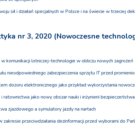
ju sił i działań specjalnych w Polsce i na świecie w trzeciej de
aktyka nr 3, 2020 (Nowoczesne technolo
 w komunikacji lotniczej–technologie w obliczu nowych zagrożeń
tułu nieodpowiedniego zabezpieczenia sprzętu IT przed promie
stem dozoru elektronicznego jako przykład wykorzystania nowocz
i ratownictwa jako nowy obszar nauki i inżynierii bezpieczeństwa
stwa zjazdowego a symulatory jazdy na nartach
j w zakresie przeciwdziałania dezinformacji przed wyborami do 