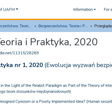
 of UAFM
Information
For 
2.1 Bezpieczeństwo. Teoria i Praktyka
Bezpieczeństwo. Teoria i Praktyka, 2020
Przegląd
eoria i Praktyka, 2020
andle.net/11315/28289
ktyka nr 1, 2020
(Ewolucja wyzwań bezpie
y in the Light of the Realist Paradigm as Part of the Theory of I
nego teorii stosunków międzynarodowych)
Designed Cynicism or a Poorly Implemented Idea? (Human securi