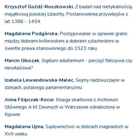
Krzysztof Goźdź-Roszkowski
, Z badań nad nietykalnością
majątkową polskiej szlachty. Postanowienia przywilejów z
lat 1386 - 1454
Magdalena Podgórska
, Postępowanie w sprawie granic
między dobrami królewskimi a dobrami szlacheckimi w
świetle prawa stanowionego do 1523 roku
Marcin Głuszak
, Sigillum adulterinum - pieczęć fałszywa czy
niewłaściwa?
Izabela Lewandowska-Malec
, Sejmy nadzwyczajne w
dziejach. polskiego parlamentaryzmu
Anna Filipczak-Kocur
, Księga skarbowa z Archiwum
Głównego A kt Dawnych w Warszawie odnaleziona w
Kijowie
Magdalena Ujma
, Sądownictwo w dobrach magnackich w
XVII wieku