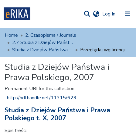
(current)
Log In
munities
 of UAFM
Home
2. Czasopisma / Journals
Information
ections
2.7 Studia z Dziejów Państwa i Prawa Polskiego
Studia z Dziejów Państwa i Prawa Polskiego, 2007
Przeglądaj wg licencji
For authors
Studia z Dziejów Państwa i
Help
Prawa Polskiego, 2007
Contact
Permanent URI for this collection
http://hdl.handle.net/11315/629
Studia z Dziejów Państwa i Prawa
Polskiego t. X, 2007
Spis treści: