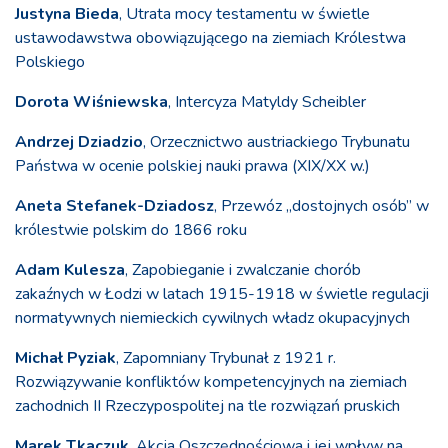
Justyna Bieda
, Utrata mocy testamentu w świetle
ustawodawstwa obowiązującego na ziemiach Królestwa
Polskiego
Dorota Wiśniewska
, Intercyza Matyldy Scheibler
Andrzej Dziadzio
, Orzecznictwo austriackiego Trybunatu
Państwa w ocenie polskiej nauki prawa (XIX/XX w.)
Aneta Stefanek-Dziadosz
, Przewóz „dostojnych osób” w
królestwie polskim do 1866 roku
Adam Kulesza
, Zapobieganie i zwalczanie chorób
zakaźnych w Łodzi w latach 1915-1918 w świetle regulacji
normatywnych niemieckich cywilnych władz okupacyjnych
Michał Pyziak
, Zapomniany Trybunał z 1921 r.
Rozwiązywanie konfliktów kompetencyjnych na ziemiach
zachodnich II Rzeczypospolitej na tle rozwiązań pruskich
Marek Tkaczuk
, Akcja Oszczędnościowa i jej wpływ na