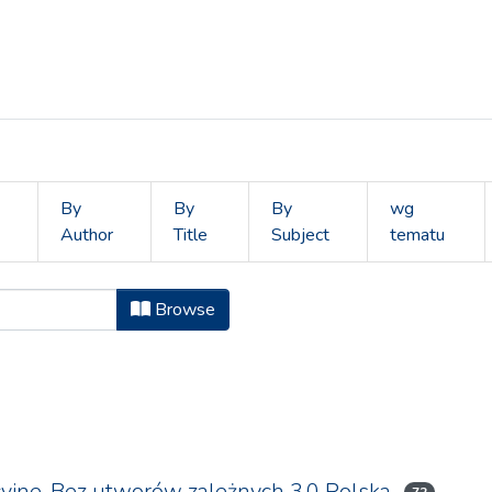
By
By
By
wg
Author
Title
Subject
tematu
Studia Międzynarodowe by Licencja
Browse
yjne-Bez utworów zależnych 3.0 Polska