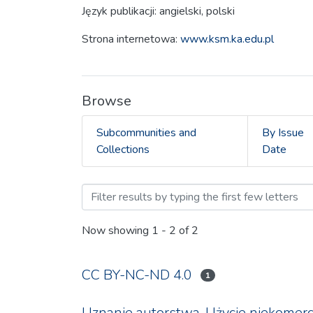
Język publikacji: angielski, polski
Strona internetowa:
www.ksm.ka.edu.pl
Browse
Subcommunities and
By Issue
Collections
Date
Browsing 2.4 Krakowskie 
Now showing
1 - 2 of 2
CC BY-NC-ND 4.0
1
Uznanie autorstwa-Użycie niekomerc