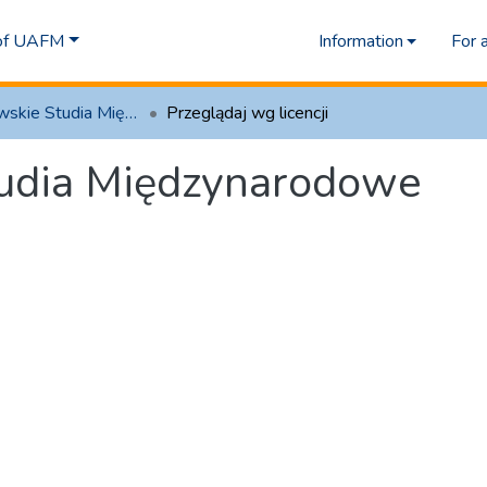
 of UAFM
Information
For 
2.4 Krakowskie Studia Międzynarodowe
Przeglądaj wg licencji
tudia Międzynarodowe