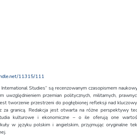
handle.net/11315/111
 International Studies” są recenzowanym czasopismem nauk
 uwzględnieniem przemian politycznych, militarnych, prawny
est tworzenie przestrzeni do pogłębionej refleksji nad klucz
za granicą. Redakcja jest otwarta na różne perspektywy teor
 studia kulturowe i ekonomiczne – o ile oferują one wart
kuły w języku polskim i angielskim, przyjmując oryginalne te
ej.