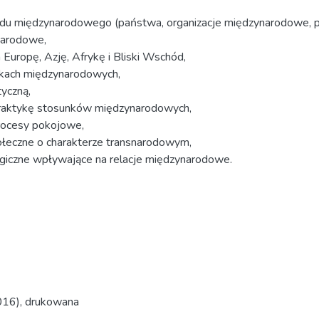
 ładu międzynarodowego (państwa, organizacje międzynarodowe,
ynarodowe,
 Europę, Azję, Afrykę i Bliski Wschód,
unkach międzynarodowych,
tyczną,
raktykę stosunków międzynarodowych,
procesy pokojowe,
połeczne o charakterze transnarodowym,
logiczne wpływające na relacje międzynarodowe.
2016), drukowana