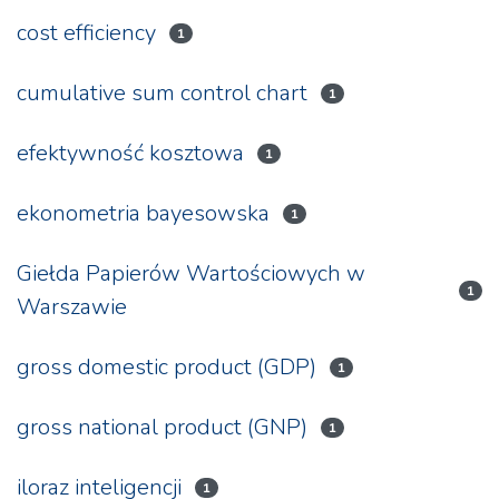
cost efficiency
1
cumulative sum control chart
1
efektywność kosztowa
1
ekonometria bayesowska
1
Giełda Papierów Wartościowych w
1
Warszawie
gross domestic product (GDP)
1
gross national product (GNP)
1
iloraz inteligencji
1