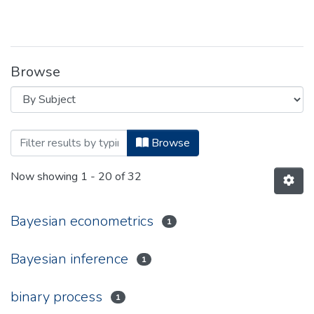
Browse
Browsing Folia Oeconomica Cracoviensia
Browse
Now showing
1 - 20 of 32
Bayesian econometrics
1
Bayesian inference
1
binary process
1