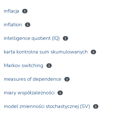
inflacja
1
inflation
1
intelligence quotient (IQ)
1
karta kontrolna sum skumulowanych
1
Markov switching
1
measures of dependence
1
miary współzależności
1
model zmienności stochastycznej (SV)
1