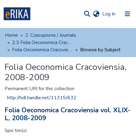
(current)
Log In
munities
 of UAFM
Home
2. Czasopisma / Journals
Information
ections
2.3 Folia Oeconomica Cracoviensia
Folia Oeconomica Cracoviensia, 2008-2009
Browse by Subject
For authors
Folia Oeconomica Cracoviensia,
Help
2008-2009
Contact
Permanent URI for this collection
http://hdl.handle.net/11315/632
Folia Oeconomica Cracoviensia vol. XLIX-
L, 2008-2009
Spis treści: