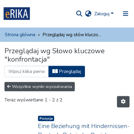
Zaloguj
iory i
Strona główna
Przeglądaj wg słów kluczowych
olekcje
Przeglądaj wg Słowo kluczowe
ko na UAFM
Informacja
"konfrontacja"
Dla autorów
Przeglądaj
Pomoc
Wszystkie wyniki wyszukiwania
Kontakt
Teraz wyświetlane
1 - 2 z 2
Pozycja
Eine Beziehung mit Hindernissen-