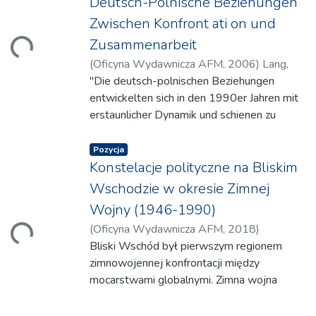
Deutsch-Polnische Beziehungen
Zwischen Konfront ati on und
Zusammenarbeit
Ładowanie...
(
Oficyna Wydawnicza AFM
,
2006
)
Lang,
Kai-Olaf
"Die deutsch-polnischen Beziehungen
entwickelten sich in den 1990er Jahren mit
erstaunlicher Dynamik und schienen zu
einem Modeli gelungener
„Aussohnungsarbeit“
Pozycja
und konstruktiver politischer
Konstelacje polityczne na Bliskim
Zusammenarbeit in Europa zu werden. Die
Wschodzie w okresie Zimnej
mit
Wojny (1946-1990)
dem Zusammenbruch der bipolaren
(
Oficyna Wydawnicza AFM
,
2018
)
Ładowanie...
europaischen Ordnung, mit der deutschen
Zdanowski, Jerzy
Bliski Wschód był pierwszym regionem
Vereinigung
zimnowojennej konfrontacji między
und Polens Wiedererlangung
mocarstwami globalnymi. Zimna wojna
unumschrankter nationalstaatlicher
trwała tam 44 lata, od 1946 do 1990 r., i
Handlungsautonomie
wywarła silny wpływ na historię regionu.