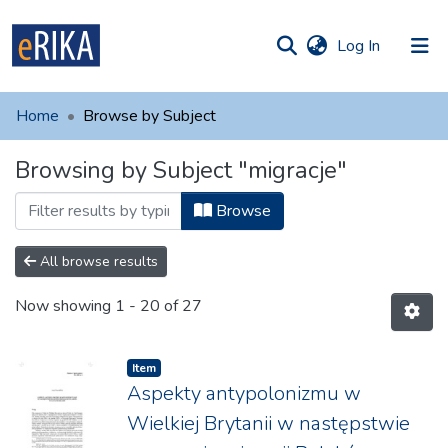
(current)
Log In
munities
 of UAFM
Home
Browse by Subject
Information
ections
Browsing by Subject "migracje"
For authors
Browse
Help
Contact
All browse results
Now showing
1 - 20 of 27
Item
Aspekty antypolonizmu w
Wielkiej Brytanii w następstwie