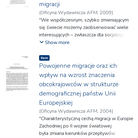
migracji
Bogusława
;
Malinowski, Maciej
;
Kilian,
(
Oficyna Wydawnicza AFM
,
2009
)
Stanisław
;
Szymańska, Agnieszka
;
Ostafińska-Konik, Agnieszka
"We współczesnym, szybko zmieniającym
Kapiszewski, Andrzej
się świecie możemy zaobserwować wiele
interesujących – zwłaszcza dla socjologa –
zjawisk. Szczególnie intrygujące w tym
Show more
kontekście wydają się procesy związane z
przemianami tożsamości kulturowej. Jednym
Item
z ważniejszych czynników, które powodują
Powojenne migracje oraz ich
zmiany kulturowe, w tym przemiany
wpływ na wzrost znaczenia
tożsamości kulturowej, są procesy
obcokrajowców w strukturze
globalizacyjne oraz związane z nimi migracje.
demograficznej państw Unii
Przepływy międzynarodowe, które były tak
charakterystyczne dla minionego wieku,
Europejskiej
nie tylko nie wygasają, ale wręcz nabierają
(
Oficyna Wydawnicza AFM
,
2004
)
coraz większej dynamiki w obecnej
Wójtowicz, Mirosław
"Charakterystyczną cechą migracji w Europie
dobie. Współczesne badania pozwalają
Zachodniej po II wojnie światowej
sądzić, że w XXI wieku presja migracyjna
była zmiana kierunków przepływów