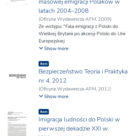
masowej emigracji Polaków w
latach 2004–2008
(
Oficyna Wydawnicza AFM
,
2009
)
Freundlich, Jerzy
Ze wstępu: "Fala emigracji z Polski do
Wielkiej Brytanii po akcesji Polski do Unii
Europejskiej
(UE) stanowi jeden z największych ruchów
Show more
migracyjnych ludności w historii
UE. Według oficjalnej statystyki
Item
brytyjskiego Ministerstwa Spraw
Bezpieczeństwo Teoria i Praktyka
Wewnętrznych,
nr 4, 2012
w okresie od maja 2004 r. do grudnia 2008
(
Oficyna Wydawnicza AFM
,
2012
)
r. w Programie Rejestracji Pracowników
Choromańska, Agnieszka
;
Porwisz, Monika
;
Show more
(Worker Registration Scheme) zapisało się
Budzowski, Artur
;
Raźniak, Piotr
;
ponad 600 000 Polaków, co stanowi
Czermińska, Małgorzata
;
Kozaczyński,
Item
66% wszystkich zarejestrowanych
Waldemar
;
Rotter, Tadeusz
;
Láczay,
Imigracja ludności do Polski w
pracowników z nowych krajów unijnych.
Magdolna
;
Stańczyk, Jerzy
;
Domin-Kuźma,
pierwszej dekadzie XXI w.
Należy zwrócić uwagę na fakt, że nie
Agnieszka
;
Budzowski, Klemens
wszyscy Polacy przeszli oficjalne procedury