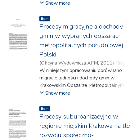
będzie nadal rosła; dotyczy to szczególnie
migracyjnych. Państwa tego regionu
Show more
zamożnych krajów europejskich."(...)
stopniowo
zaczynały notować dodatnie saldo migracji.
Item
Tak więc z tradycyjnych „dawców”
Procesy migracyjne a dochody
migrantów (głównie w XIX i pierwszej
gmin w wybranych obszarach
połowie XX w.) wszystkie, najpóźniej
metropolitalnych południowej
w latach 70., stały się ich „biorcami” netto.
Polski
Generalnie, w drugiej połowie XX
w. Europa z regionu emigracyjnego stała się
(
Oficyna Wydawnicza AFM
,
2011
)
Raźniak,
obszarem imigracyjnym, przyjmującym
Piotr
W niniejszym opracowaniu porównano
stopniowo coraz większe rzesze imigrantów
migracje ludności i dochody gmin w
z innych kontynentów."(...)
Krakowskim Obszarze Metropolitalnym i
Potencjalnym Rzeszowskim Obszarze
Show more
Metropolitalnym. Wykazano silne
zróżnicowanie badanych zjawisk zarówno
Item
pod względem wielkości ośrodka
Procesy suburbanizacyjne w
centralnego jak i zasięgu wpływu miasta
regionie miejskim Krakowa na tle
centralnego na sąsiednie jednostki
rozwoju społeczno-
administracyjne. W celu podsumowania