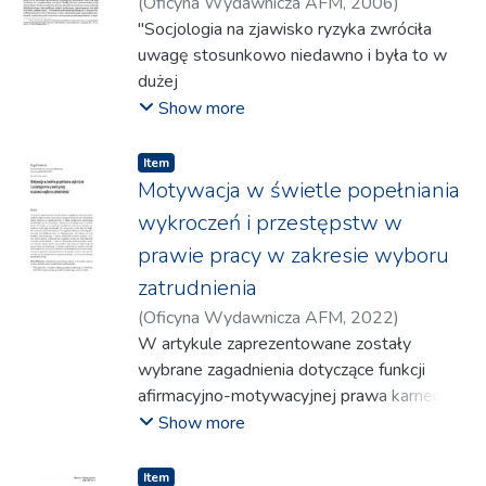
(
Oficyna Wydawnicza AFM
,
2006
)
Blachnicki, Bogusław
"Socjologia na zjawisko ryzyka zwróciła
uwagę stosunkowo niedawno i była to w
dużej
mierze odpowiedź na zagrożenia związane
Show more
ze współczesną cywilizacją techniczną.
Ryzyko zazwyczaj ujmowane jest jako
Item
swoista właściwość świata składającego
Motywacja w świetle popełniania
się z bardzo złożonych i chaotycznych
wykroczeń i przestępstw w
układów i w tym sensie jest ono stałym
prawie pracy w zakresie wyboru
oraz
zatrudnienia
w dużej mierze niezależnym od stanów
świadomości komponentem
(
Oficyna Wydawnicza AFM
,
2022
)
podejmowanych
Piwowarska, Kinga
W artykule zaprezentowane zostały
przez człowieka działań, których wynik jest
wybrane zagadnienia dotyczące funkcji
nieznany bądź niepewny."(...)
afirmacyjno-motywacyjnej prawa karnego.
Prawo karne jest narzędziem
Show more
reakcji państwa na nieakceptowalne w
danej społeczności zachowania,
Item