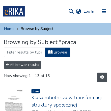
(current)
Log In
munities
 of UAFM
Home
Browse by Subject
Information
ections
Browsing by Subject "praca"
For authors
Browse
Help
Contact
All browse results
Now showing
1 - 13 of 13
Item
Klasa robotnicza w transformacji
struktury społecznej