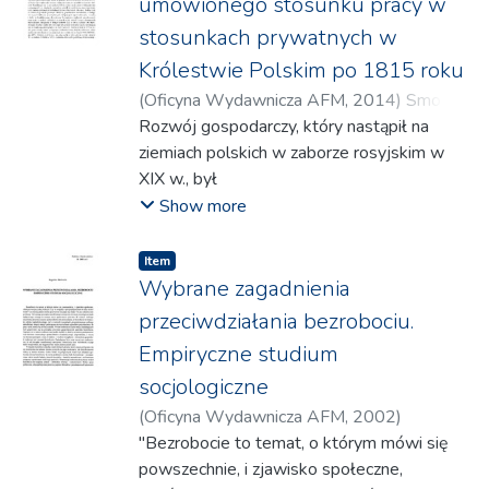
umówionego stosunku pracy w
generational exchange.
czynnik produkcji, którym dysponuje w
stosunkach prywatnych w
nadmiarze (najczęściej jest to tania siła
Królestwie Polskim po 1815 roku
robocza). Artykuł ten opierał się na
obserwacjach i doświadczeniach płynących z
(
Oficyna Wydawnicza AFM
,
2014
)
Smorąg,
przyspieszonej industrializacji tak zwanych
Julian
Rozwój gospodarczy, który nastąpił na
tygrysów azjatyckich I i II generacji, czyli
ziemiach polskich w zaborze rosyjskim w
Hongkongu, Korei Południowej, Singapuru,
XIX w., był
Tajwanu, Indonezji, Malezji, Tajlandii oraz
przyczyną głębokich zmian w strukturze
Show more
Filipin. Powyższy artykuł skłonił dla analizy
społecznej Królestwa Polskiego.
problemu, czy ta ścieżka rozwoju jest nadal
Powstawanie nowych
Item
aktualna dla krajów nowo
zakładów przemysłowych skutkowało
Wybrane zagadnienia
uprzemysłowionych III generacji, których
wzrostem ludności miast. Spowodowało to
przeciwdziałania bezrobociu.
najlepszym reprezentantem są Chiny. "(...)
zwiększenie
Empiryczne studium
liczby pracowników najemnych i
socjologiczne
ukształtowanie się nowej grupy społecznej
- robotników.
(
Oficyna Wydawnicza AFM
,
2002
)
Obowiązujący ówcześnie w Królestwie
Blachnicki, Bogusław
"Bezrobocie to temat, o którym mówi się
Polskim Kodeks Napoleona jedynie ogólnie
powszechnie, i zjawisko społeczne,