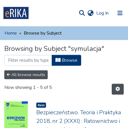
(current)
Log In
munities
 of UAFM
Home
Browse by Subject
Information
ections
Browsing by Subject "symulacja"
For authors
Browse
Help
Contact
All browse results
Now showing
1 - 5 of 5
Item
Bezpieczeństwo. Teoria i Praktyka
2018, nr 2 (XXXI) : Ratownictwo i